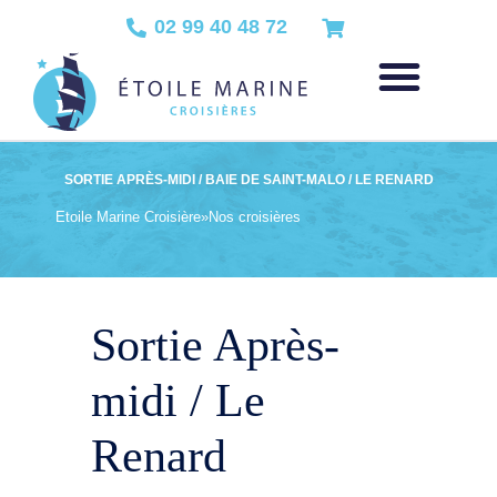
02 99 40 48 72
SORTIE APRÈS-MIDI / BAIE DE SAINT-MALO / LE RENARD
Etoile Marine Croisière
»
Nos croisières
Sortie Après-
midi / Le
Renard