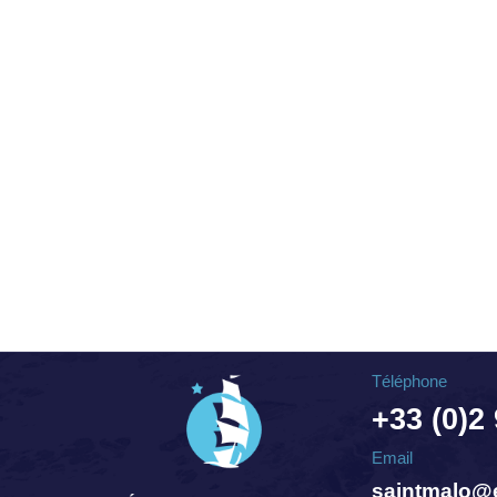
Téléphone
+33 (0)2
Email
saintmalo@e