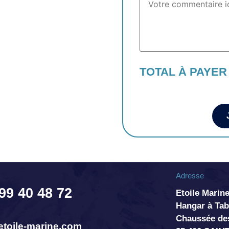
TOTAL À PAYER
Adresse
 99 40 48 72
Etoile Marine
Hangar à T
Chaussée de
toile-marine.com