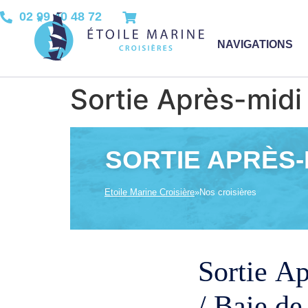
02 99 40 48 72
NAVIGATIONS
Sortie Après-midi
SORTIE APRÈS-M
Etoile Marine Croisière
»
Nos croisières
Sortie A
/ Baie de