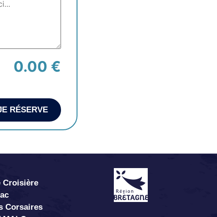
0.00 €
JE RÉSERVE
 Croisière
abac
s Corsaires