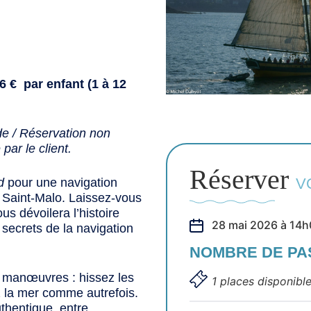
6 € par enfant (1 à 12
e / Réservation non
ar le client.
Réserver
V
d
pour une navigation
e Saint-Malo. Laissez-vous
us dévoilera l’histoire
28 mai 2026 à 14h
 secrets de la navigation
NOMBRE DE P
ux manœuvres : hissez les
1 places disponibl
ez la mer comme autrefois.
thentique, entre