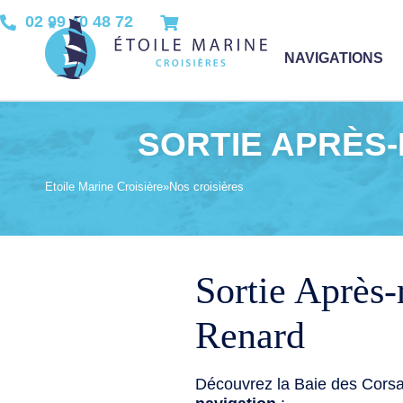
02 99 40 48 72
NAVIGATIONS
SORTIE APRÈS-M
Etoile Marine Croisière
»
Nos croisières
Sortie Après-
Renard
Découvrez la Baie des Corsa