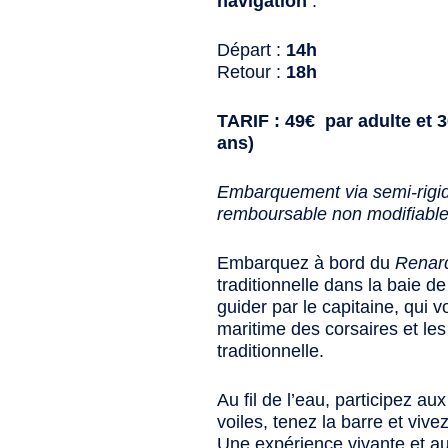
navigation
:
Départ :
14h
Retour :
18h
TARIF : 49€ par adulte et 3
ans)
Embarquement via semi-rigid
remboursable non modifiable p
Embarquez à bord du
Renar
traditionnelle dans la baie d
guider par le capitaine, qui vo
maritime des corsaires et les
traditionnelle.
Au fil de l’eau, participez a
voiles, tenez la barre et viv
Une expérience vivante et au