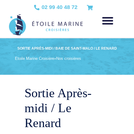
02 99 40 48 72
SORTIE APRÈS-MIDI / BAIE DE SAINT-MALO / LE RENARD
Etoile Marine Croisière
»
Nos croisières
Sortie Après-
midi / Le
Renard