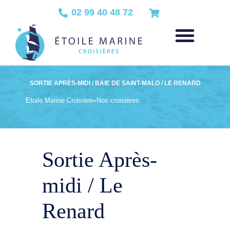
02 99 40 48 72
SORTIE APRÈS-MIDI / BAIE DE SAINT-MALO / LE RENARD
Etoile Marine Croisière
»
Nos croisières
Sortie Après-
midi / Le
Renard