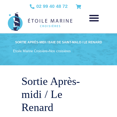
02 99 40 48 72
SORTIE APRÈS-MIDI / BAIE DE SAINT-MALO / LE RENARD
Etoile Marine Croisière
»
Nos croisières
Sortie Après-
midi / Le
Renard