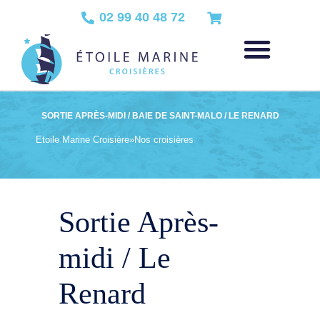
02 99 40 48 72
SORTIE APRÈS-MIDI / BAIE DE SAINT-MALO / LE RENARD
Etoile Marine Croisière
»
Nos croisières
Sortie Après-
midi / Le
Renard