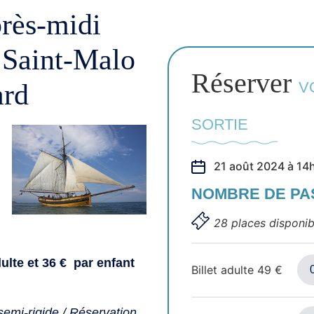
près-midi
 Saint-Malo
Réserver
ard
V
SORTIE
21 août 2024 à 14
NOMBRE DE P
28 places disponib
ulte et 36 € par enfant
Billet adulte
49
€
emi-rigide / Réservation