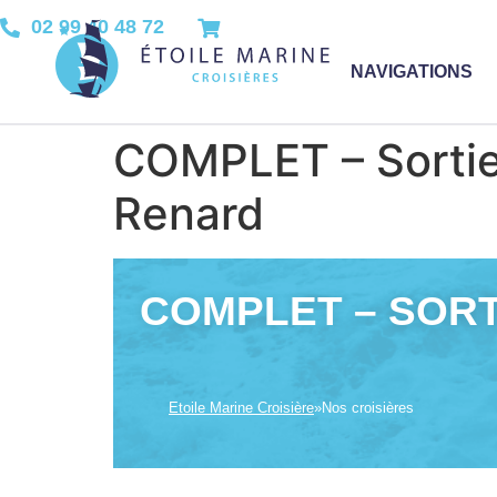
02 99 40 48 72
NAVIGATIONS
COMPLET – Sortie 
Renard
COMPLET – SORTI
Etoile Marine Croisière
»
Nos croisières