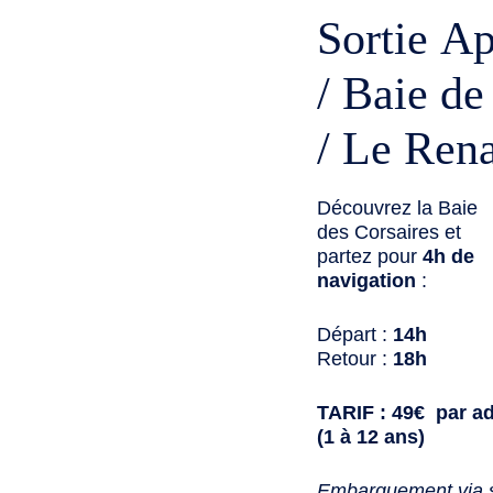
Sortie A
/ Baie de
/ Le Ren
Découvrez la Baie
des Corsaires et
partez pour
4h de
navigation
:
Départ :
14h
Retour :
18h
TARIF : 49€ par ad
(1 à 12 ans)
Embarquement via s