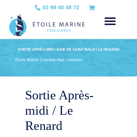
02 99 40 48 72
SORTIE APRÈS-MIDI / BAIE DE SAINT-MALO / LE RENARD
Etoile Marine Croisière
»
Nos croisières
Sortie Après-
midi / Le
Renard