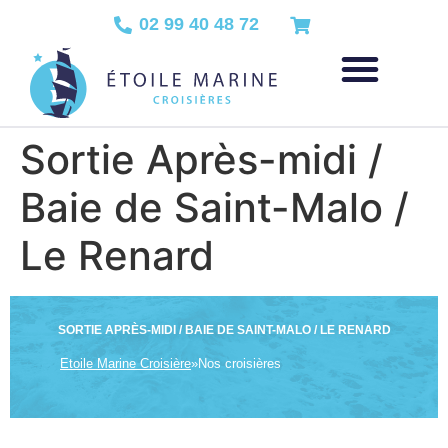
02 99 40 48 72
Sortie Après-midi /
Baie de Saint-Malo /
Le Renard
SORTIE APRÈS-MIDI / BAIE DE SAINT-MALO / LE RENARD
Etoile Marine Croisière
»
Nos croisières