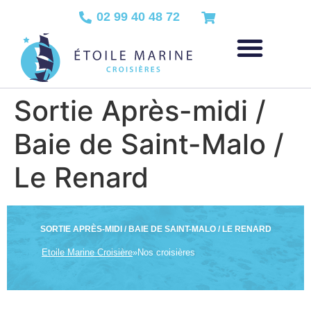
02 99 40 48 72
Sortie Après-midi /
Baie de Saint-Malo /
Le Renard
SORTIE APRÈS-MIDI / BAIE DE SAINT-MALO / LE RENARD
Etoile Marine Croisière
»
Nos croisières