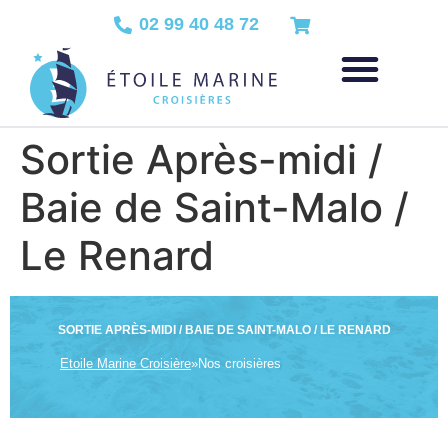
02 99 40 48 72
Sortie Après-midi /
Baie de Saint-Malo /
Le Renard
SORTIE APRÈS-MIDI / BAIE DE SAINT-MALO / LE RENARD
Etoile Marine Croisière
»
Nos croisières