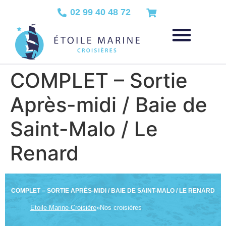
02 99 40 48 72
COMPLET – Sortie
Après-midi / Baie de
Saint-Malo / Le
Renard
COMPLET – SORTIE APRÈS-MIDI / BAIE DE SAINT-MALO / LE RENARD
Etoile Marine Croisière
»
Nos croisières