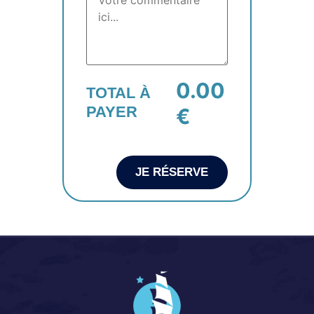
0.00
TOTAL À
PAYER
€
JE RÉSERVE