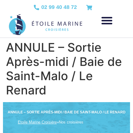
02 99 40 48 72
ANNULE – Sortie
Après-midi / Baie de
Saint-Malo / Le
Renard
ANNULE – SORTIE APRÈS-MIDI / BAIE DE SAINT-MALO / LE RENARD
Etoile Marine Croisière
»
Nos croisières