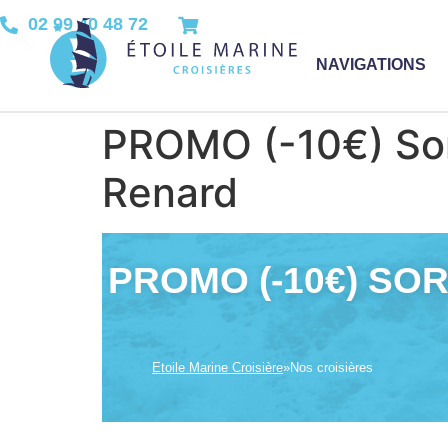
02 99 40 48 72
NAVIGATIONS
PROMO (-10€) Sort
Renard
PROMO (-10€) SOR
Etoile Marine Croisière
»
Nos croisières