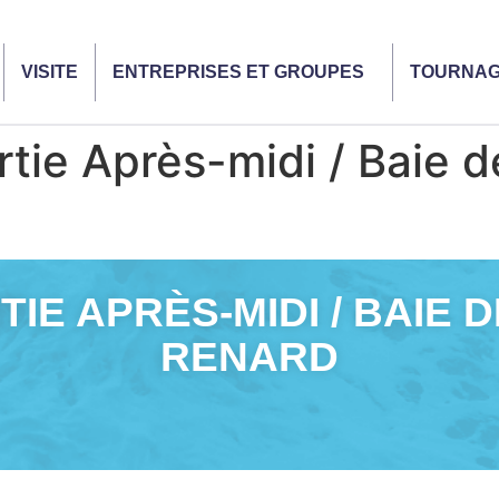
VISITE
ENTREPRISES ET GROUPES
TOURNA
ie Après-midi / Baie d
TIE APRÈS-MIDI / BAIE D
RENARD