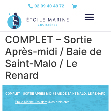
02 99 40 48 72
COMPLET – Sortie
Après-midi / Baie de
Saint-Malo / Le
Renard
COMPLET – SORTIE APRÈS-MIDI / BAIE DE SAINT-MALO / LE RENARD
Etoile Marine Croisière
»
Nos croisières