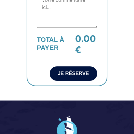
0.00
TOTAL À
PAYER
€
JE RÉSERVE