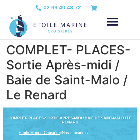
02 99 40 48 72
COMPLET- PLACES-
Sortie Après-midi /
Baie de Saint-Malo /
Le Renard
COMPLET- PLACES-SORTIE APRÈS-MIDI / BAIE DE SAINT-MALO / LE
RENARD
Etoile Marine Croisière
»
Nos croisières