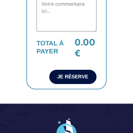
0.00
TOTAL À
PAYER
€
JE RÉSERVE