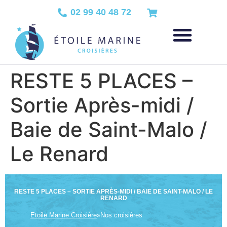
02 99 40 48 72
RESTE 5 PLACES –
Sortie Après-midi /
Baie de Saint-Malo /
Le Renard
RESTE 5 PLACES – SORTIE APRÈS-MIDI / BAIE DE SAINT-MALO / LE
RENARD
Etoile Marine Croisière
»
Nos croisières