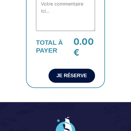
0.00
TOTAL À
PAYER
€
JE RÉSERVE