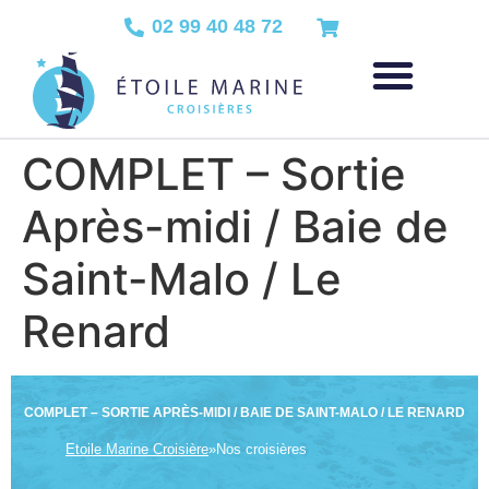
02 99 40 48 72
COMPLET – Sortie
Après-midi / Baie de
Saint-Malo / Le
Renard
COMPLET – SORTIE APRÈS-MIDI / BAIE DE SAINT-MALO / LE RENARD
Etoile Marine Croisière
»
Nos croisières