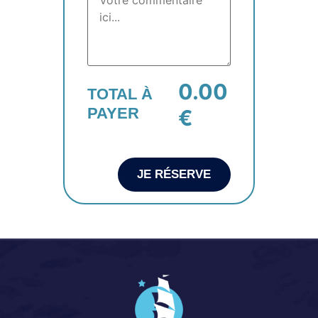
0.00
TOTAL À
PAYER
€
JE RÉSERVE