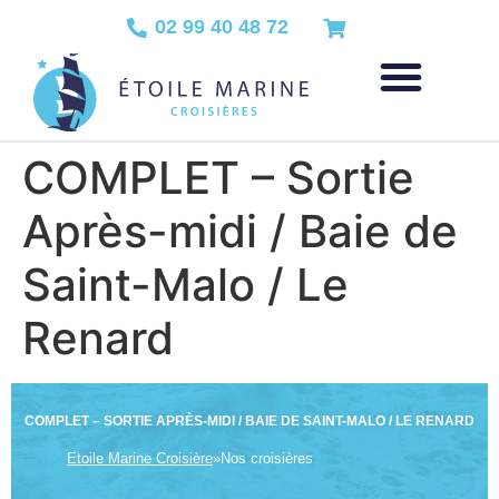
02 99 40 48 72
COMPLET – Sortie
Après-midi / Baie de
Saint-Malo / Le
Renard
COMPLET – SORTIE APRÈS-MIDI / BAIE DE SAINT-MALO / LE RENARD
Etoile Marine Croisière
»
Nos croisières