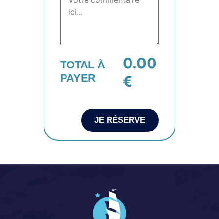
0.00
TOTAL À
PAYER
€
JE RÉSERVE