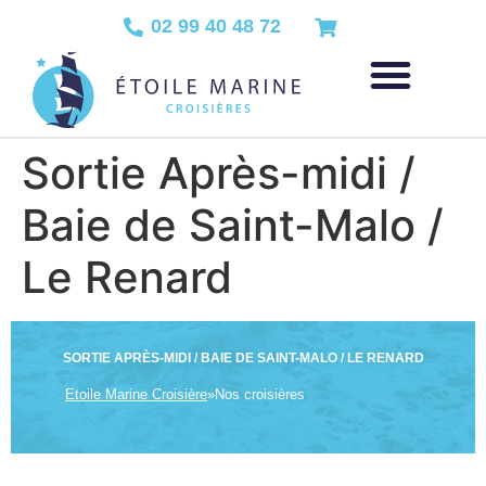
02 99 40 48 72
Sortie Après-midi /
Baie de Saint-Malo /
Le Renard
SORTIE APRÈS-MIDI / BAIE DE SAINT-MALO / LE RENARD
Etoile Marine Croisière
»
Nos croisières