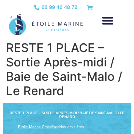
02 99 40 48 72
RESTE 1 PLACE –
Sortie Après-midi /
Baie de Saint-Malo /
Le Renard
RESTE 1 PLACE – SORTIE APRÈS-MIDI / BAIE DE SAINT-MALO / LE
RENARD
Etoile Marine Croisière
»
Nos croisières