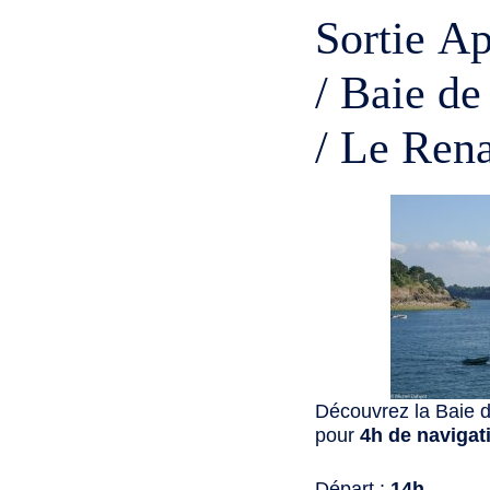
Sortie A
/ Baie de
/ Le Ren
Découvrez la Baie d
pour
4h de navigat
Départ :
14h