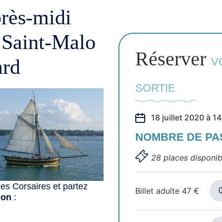
près-midi
 Saint-Malo
Réserver
ard
V
SORTIE
18 juillet 2020 à 
NOMBRE DE P
28 places disponib
es Corsaires et partez
Billet adulte
47
€
ion
: