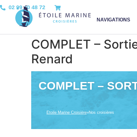
02 99 40 48 72
NAVIGATIONS
COMPLET – Sortie 
Renard
COMPLET – SORTI
Etoile Marine Croisière
»
Nos croisières