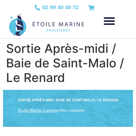
02 99 40 48 72
Sortie Après-midi /
Baie de Saint-Malo /
Le Renard
SORTIE APRÈS-MIDI / BAIE DE SAINT-MALO / LE RENARD
Etoile Marine Croisière
»
Nos croisières