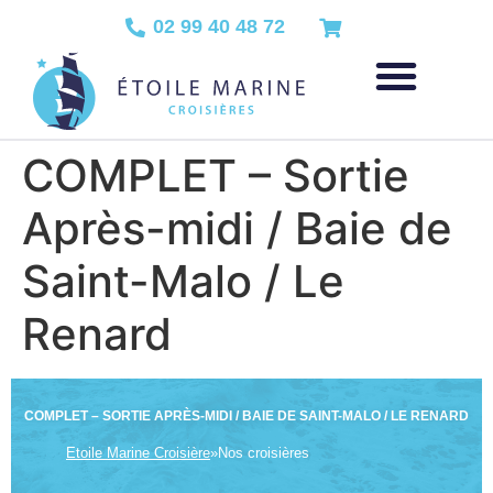
02 99 40 48 72
COMPLET – Sortie
Après-midi / Baie de
Saint-Malo / Le
Renard
COMPLET – SORTIE APRÈS-MIDI / BAIE DE SAINT-MALO / LE RENARD
Etoile Marine Croisière
»
Nos croisières