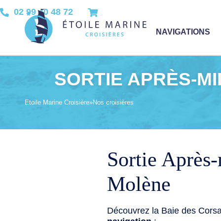
02 99 40 48 72
NAVIGATIONS
SORTIE APRÈS-MID
Etoile Marine Croisière
»
Nos croisières
Sortie Après-
Molène
Découvrez la Baie des Corsa