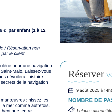
6 € par enfant (1 à 12
e / Réservation non
ar le client.
olène pour une navigation
Réserver
e Saint-Malo. Laissez-vous
V
us dévoilera l’histoire
 secrets de la navigation
9 août 2025 à 14h
NOMBRE DE P
ux manœuvres : hissez les
ez la mer comme autrefois.
1 places disponibl
thentique, entre