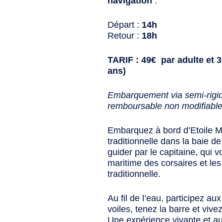
navigation
:
Départ :
14h
Retour :
18h
TARIF : 49€ par adulte et 3
ans)
Embarquement via semi-rigid
remboursable non modifiable p
Embarquez à bord d’Etoile M
traditionnelle dans la baie d
guider par le capitaine, qui vo
maritime des corsaires et les
traditionnelle.
Au fil de l’eau, participez a
voiles, tenez la barre et viv
Une expérience vivante et au