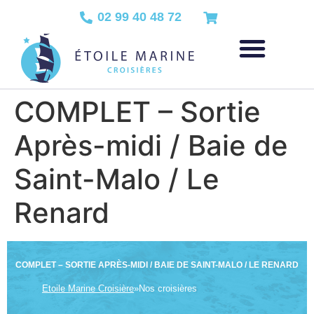
02 99 40 48 72
COMPLET – Sortie
Après-midi / Baie de
Saint-Malo / Le
Renard
COMPLET – SORTIE APRÈS-MIDI / BAIE DE SAINT-MALO / LE RENARD
Etoile Marine Croisière
»
Nos croisières