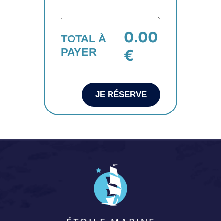
0.00
TOTAL À
PAYER
€
JE RÉSERVE