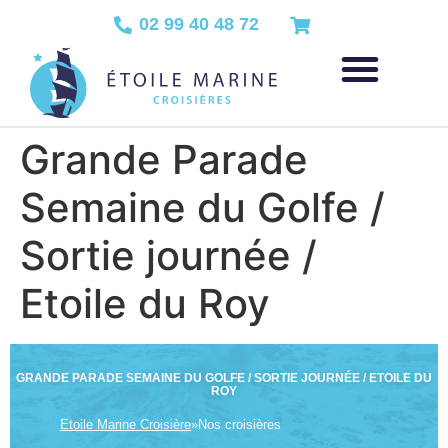
02 99 40 48 72
Grande Parade
Semaine du Golfe /
Sortie journée /
Etoile du Roy
GRANDE PARADE SEMAINE DU GOLFE / SORTIE JOURNÉE / ETOILE DU
ROY
Etoile Marine Croisière
»
Nos croisières