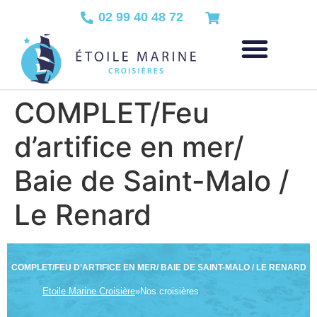
02 99 40 48 72
COMPLET/Feu
d’artifice en mer/
Baie de Saint-Malo /
Le Renard
COMPLET/FEU D’ARTIFICE EN MER/ BAIE DE SAINT-MALO / LE RENARD
Etoile Marine Croisière
»
Nos croisières