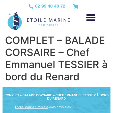
02 99 40 48 72
COMPLET – BALADE
CORSAIRE – Chef
Emmanuel TESSIER à
bord du Renard
COMPLET – BALADE CORSAIRE – CHEF EMMANUEL TESSIER À BORD
DU RENARD
Etoile Marine Croisière
»
Nos croisières