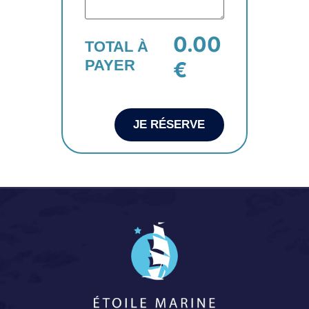
0.00
TOTAL À
PAYER
€
JE RÉSERVE