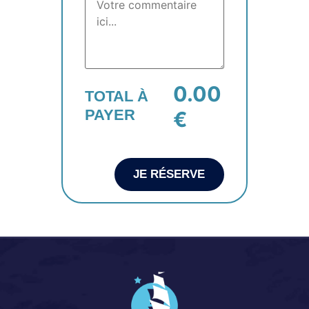
0.00
TOTAL À
PAYER
€
JE RÉSERVE