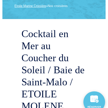
Etoile Marine Croisière
»
Nos croisières
Cocktail en
Mer au
Coucher du
Soleil / Baie de
Saint-Malo /
ETOILE
MOLENE
RÉSERVER