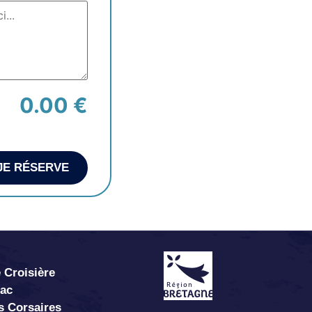
0.00 €
JE RÉSERVE
 Croisière
abac
s Corsaires