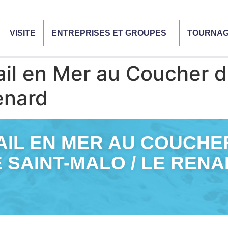
VISITE
ENTREPRISES ET GROUPES
TOURNA
 en Mer au Coucher du 
enard
IL EN MER AU COUCHER 
 SAINT-MALO / LE REN