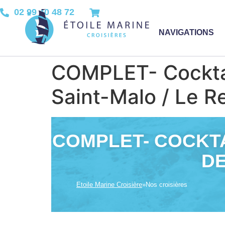
02 99 40 48 72
NAVIGATIONS
COMPLET- Cocktail
Saint-Malo / Le R
COMPLET- COCKTA
DE
Etoile Marine Croisière
»
Nos croisières