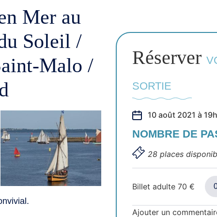
 en Mer au
u Soleil /
Réserver
aint-Malo /
V
d
SORTIE
10 août 2021 à 19
NOMBRE DE P
28 places disponib
Billet adulte
70
€
nvivial.
Ajouter un commentair