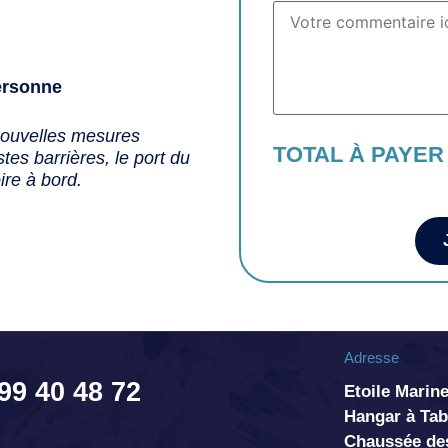
ersonne
nouvelles mesures
TOTAL À PAYER
tes barrières, le port du
ire à bord.
Adresse
 99 40 48 72
Etoile Marine
Hangar à T
Chaussée de