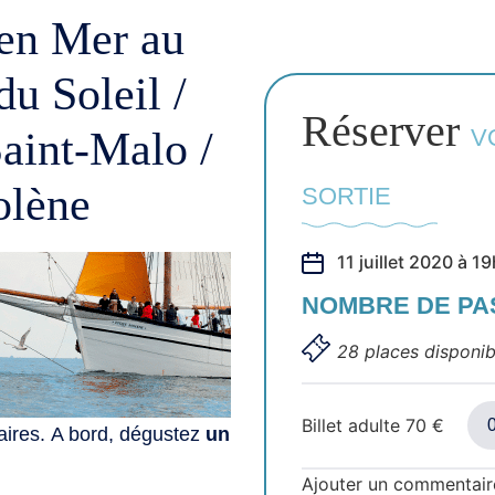
 en Mer au
u Soleil /
Réserver
aint-Malo /
V
olène
SORTIE
11 juillet 2020 à 
NOMBRE DE P
28 places disponib
Billet adulte
70
€
aires. A bord, dégustez
un
Ajouter un commentair