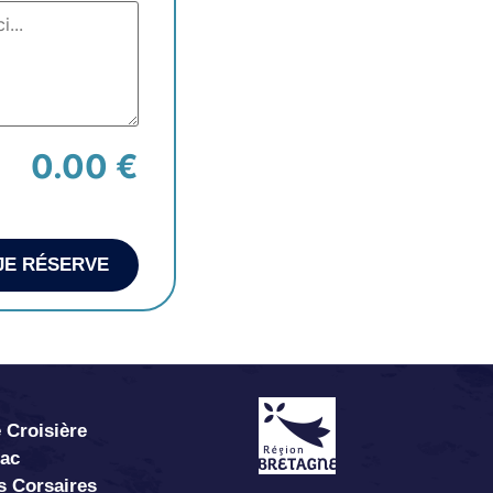
0.00 €
JE RÉSERVE
 Croisière
abac
s Corsaires