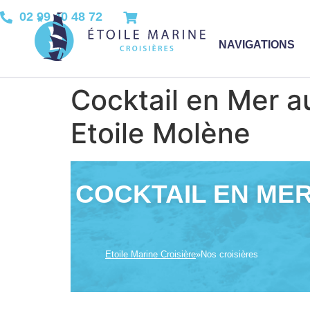
02 99 40 48 72
NAVIGATIONS
Cocktail en Mer au
Etoile Molène
COCKTAIL EN MER
Etoile Marine Croisière
»
Nos croisières