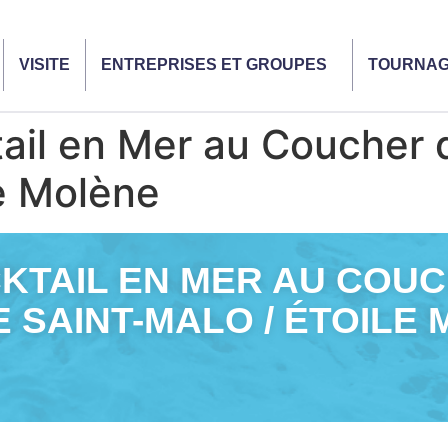
VISITE
ENTREPRISES ET GROUPES
TOURNA
l en Mer au Coucher du
le Molène
KTAIL EN MER AU COUCH
E SAINT-MALO / ÉTOILE