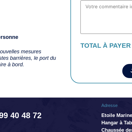
ersonne
TOTAL À PAYER
nouvelles mesures
tes barrières, le port du
ire à bord.
Adresse
 99 40 48 72
Etoile Marine
Hangar à T
Chaussée de