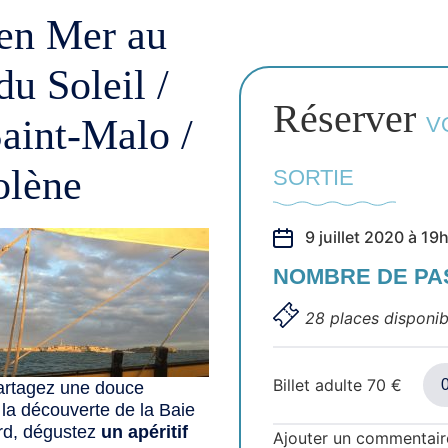
 en Mer au
u Soleil /
Réserver
aint-Malo /
V
olène
SORTIE
9 juillet 2020 à 1
NOMBRE DE P
28 places disponib
Billet adulte
70
€
partagez une douce
la découverte de la Baie
rd, dégustez
un apéritif
Ajouter un commentair