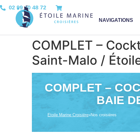
02 99 40 48 72
NAVIGATIONS
COMPLET – Cocktai
Saint-Malo / Étoi
COMPLET – COC
BAIE D
Etoile Marine Croisière
»
Nos croisières