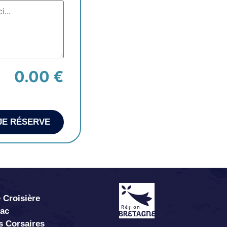
0.00 €
JE RÉSERVE
 Croisière
abac
s Corsaires