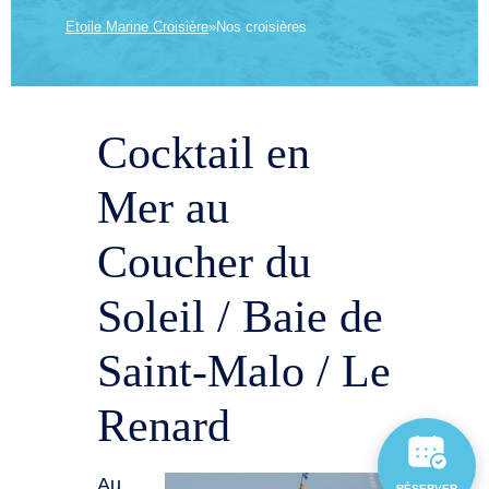
Etoile Marine Croisière
»
Nos croisières
Cocktail en
Mer au
Coucher du
Soleil / Baie de
Saint-Malo / Le
Renard
Au
RÉSERVER