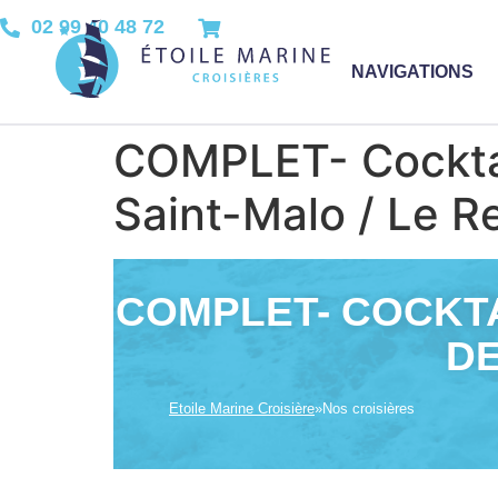
02 99 40 48 72
NAVIGATIONS
COMPLET- Cocktail
Saint-Malo / Le R
COMPLET- COCKTA
DE
Etoile Marine Croisière
»
Nos croisières