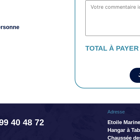
ersonne
TOTAL À PAYER
Adresse
 99 40 48 72
Etoile Marine
Hangar à T
Chaussée de