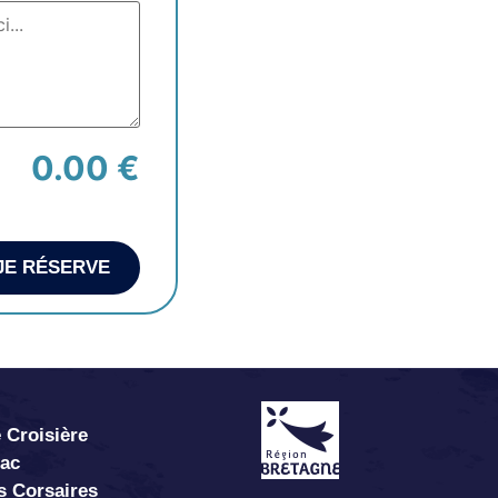
0.00 €
JE RÉSERVE
 Croisière
abac
s Corsaires