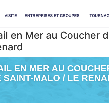
VISITE
ENTREPRISES ET GROUPES
TOURNA
 en Mer au Coucher du 
enard
IL EN MER AU COUCHER 
 SAINT-MALO / LE REN