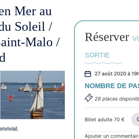
 en Mer au
u Soleil /
Réserver
aint-Malo /
V
d
SORTIE
27 août 2020 à 19
NOMBRE DE P
28 places disponib
Billet adulte
70
€
nvivial.
Ajouter un commentair