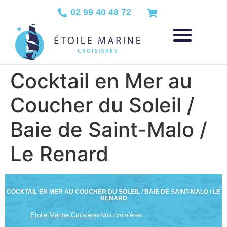
02 99 40 48 72
Cocktail en Mer au
Coucher du Soleil /
Baie de Saint-Malo /
Le Renard
COCKTAIL EN MER AU COUCHER DU SOLEIL / BAIE DE SAINT-MALO / LE
RENARD
Etoile Marine Croisière
»
Nos croisières