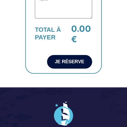
0.00
TOTAL À
PAYER
€
JE RÉSERVE