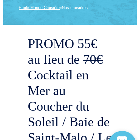
Etoile Marine Croisière
»
Nos croisières
PROMO 55€
au lieu de
70€
Cocktail en
Mer au
Coucher du
Soleil / Baie de
Saint-Malo / Le