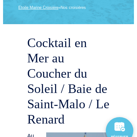
Etoile Marine Croisière
»
Nos croisières
Cocktail en
Mer au
Coucher du
Soleil / Baie de
Saint-Malo / Le
Renard
Au
RÉSERVER