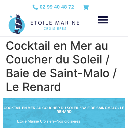
02 99 40 48 72
Cocktail en Mer au
Coucher du Soleil /
Baie de Saint-Malo /
Le Renard
COCKTAIL EN MER AU COUCHER DU SOLEIL / BAIE DE SAINT-MALO / LE
RENARD
Etoile Marine Croisière
»
Nos croisières