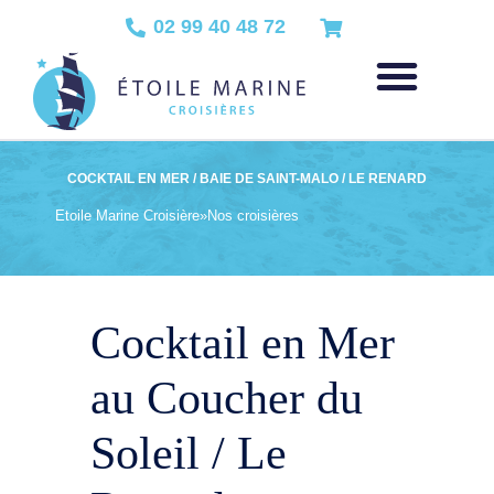
02 99 40 48 72
COCKTAIL EN MER / BAIE DE SAINT-MALO / LE RENARD
Etoile Marine Croisière
»
Nos croisières
Cocktail en Mer
au Coucher du
Soleil / Le