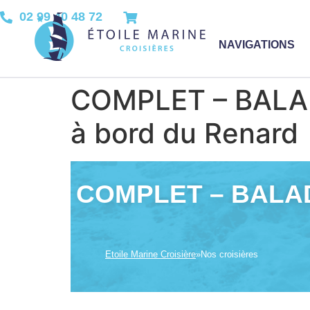
02 99 40 48 72
NAVIGATIONS
COMPLET – BALAD
à bord du Renard
COMPLET – BALA
Etoile Marine Croisière
»
Nos croisières