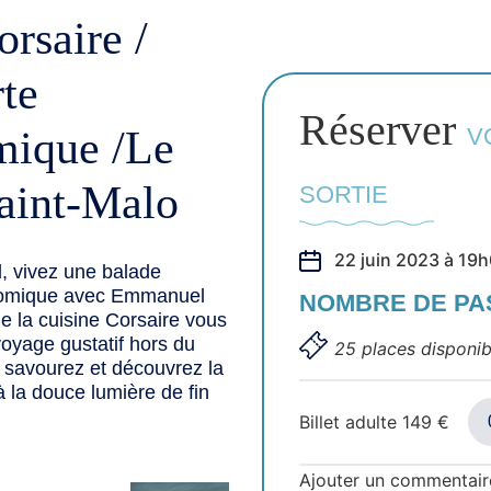
rsaire /
te
Réserver
mique /Le
V
aint-Malo
SORTIE
22 juin 2023 à 19
l, vivez une balade
onomique avec Emmanuel
NOMBRE DE P
 la cuisine Corsaire vous
oyage gustatif hors du
25 places disponib
savourez et découvrez la
 la douce lumière de fin
Billet adulte
149
€
Ajouter un commentair