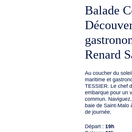
Balade Co
Découver
gastrono
Renard S
Au coucher du solei
maritime et gastr
TESSIER. Le chef de
embarque pour un v
commun. Naviguez, 
baie de Saint-Malo à
de journée.
Départ :
19h