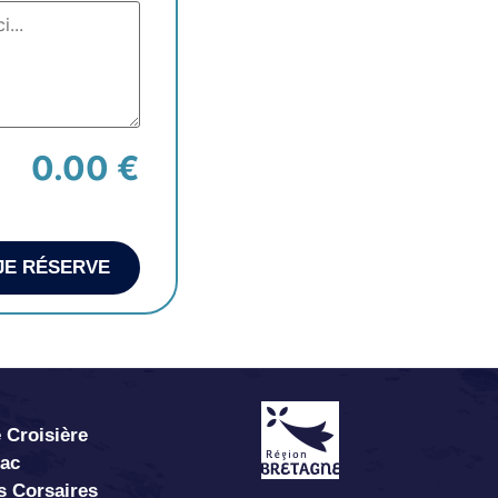
0.00 €
JE RÉSERVE
 Croisière
abac
s Corsaires