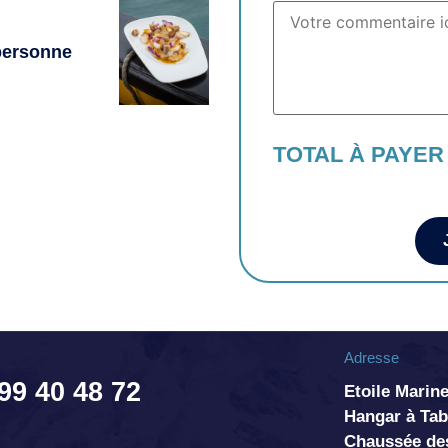
 personne
TOTAL À PAYER
Adresse
 99 40 48 72
Etoile Marine
Hangar à T
Chaussée de