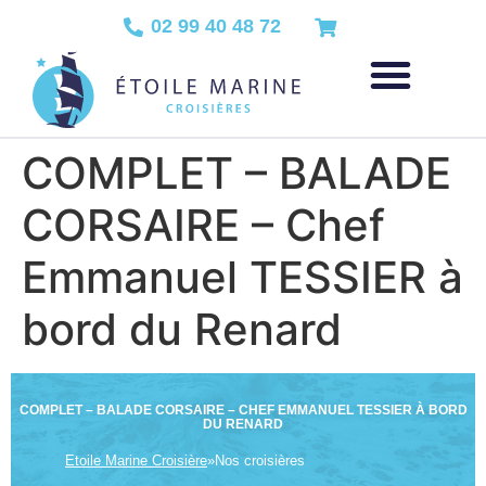
02 99 40 48 72
COMPLET – BALADE
CORSAIRE – Chef
Emmanuel TESSIER à
bord du Renard
COMPLET – BALADE CORSAIRE – CHEF EMMANUEL TESSIER À BORD
DU RENARD
Etoile Marine Croisière
»
Nos croisières