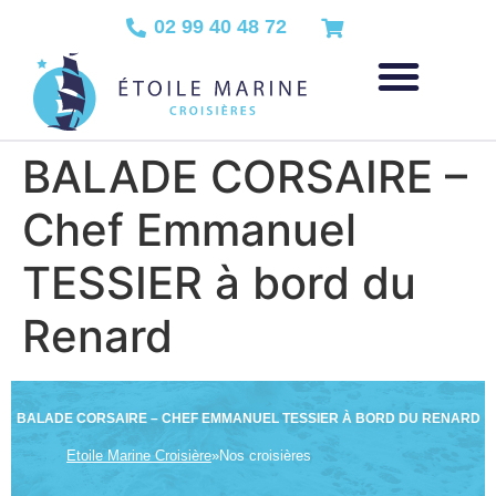
02 99 40 48 72
BALADE CORSAIRE –
Chef Emmanuel
TESSIER à bord du
Renard
BALADE CORSAIRE – CHEF EMMANUEL TESSIER À BORD DU RENARD
Etoile Marine Croisière
»
Nos croisières