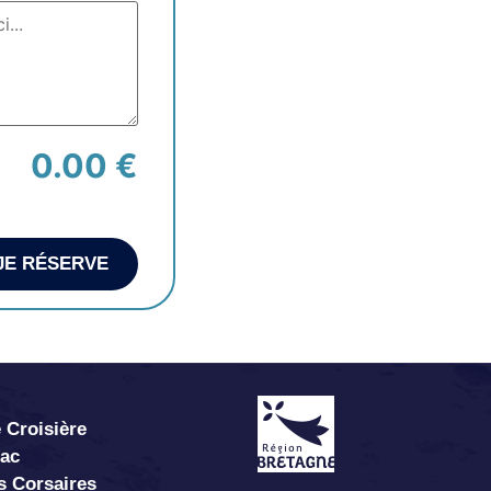
0.00 €
JE RÉSERVE
 Croisière
abac
s Corsaires