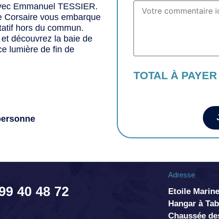
avec Emmanuel TESSIER.
ne Corsaire vous embarque
tatif hors du commun.
et découvrez la baie de
e lumière de fin de
TOTAL À PAYER
 personne
Adresse
 99 40 48 72
Etoile Marine
Hangar à T
Chaussée de