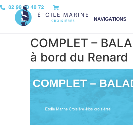
02 99 40 48 72
NAVIGATIONS
COMPLET – BALAD
à bord du Renard
COMPLET – BALA
Etoile Marine Croisière
»
Nos croisières