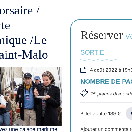
rsaire /
te
Réserver
mique /Le
V
aint-Malo
SORTIE
4 août 2022 à 19h
NOMBRE DE P
25 places disponib
Billet adulte
139
€
Ajouter un commentair
vivez une balade maritime