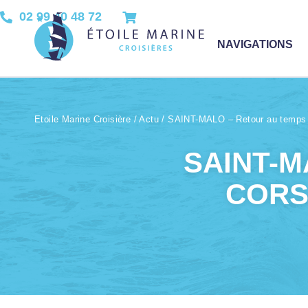
02 99 40 48 72
NAVIGATIONS
Etoile Marine Croisière
/
Actu
/
SAINT-MALO – Retour au temps d
SAINT-M
CORS