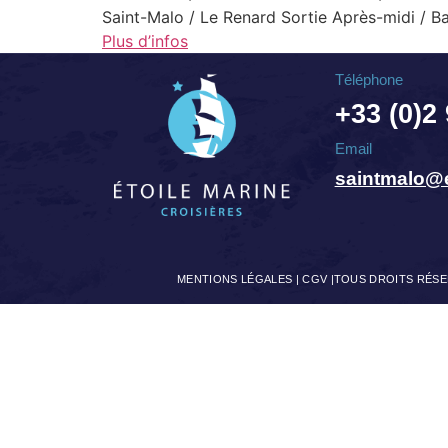
Saint-Malo / Le Renard Sortie Après-midi / Ba
Plus d’infos
Téléphone
+33 (0)2
Email
saintmalo@e
MENTIONS LÉGALES
|
CGV
|TOUS DROITS RÉSER