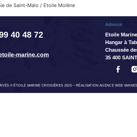
ie de Saint-Malo / Etoile Molène
Adresse
 99 40 48 72
Etoile Marine
Hangar à T
Chaussée de
toile-marine.com
35 400 SAIN
VÉS © ÉTOILE MARINE CROISIÈRES 2025 –
RÉALISATION AGENCE WEB VANNE