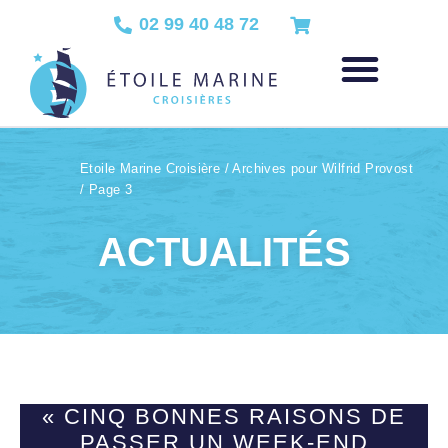
02 99 40 48 72
Etoile Marine Croisière
/
Archives pour Wilfrid Provost
/
Page 3
ACTUALITÉS
« CINQ BONNES RAISONS DE
PASSER UN WEEK-END